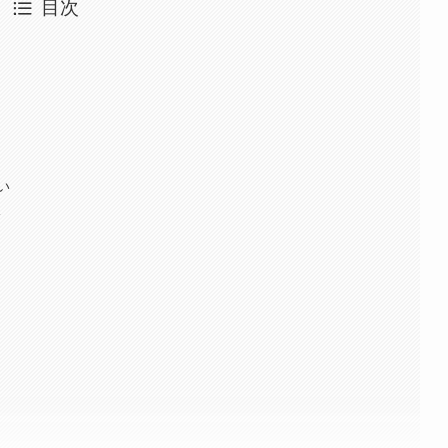
目次
？
い
ツ