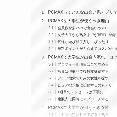
PCMAXってどんな出会い系アプリ
PCMAXを大学生が使うべき理由
会員数が多いので出会いやすい
女子大生から熟女までが豊富に登録
気軽な遊び相手探しにぴったり
無料ポイントがもらえてコスパがい
PCMAXで大学生が出会う流れ、コ
プロフィール項目は全て埋める
写真は他撮りで複数枚登録する
プロフ検索で好みの女性を探す
ピュア掲示板に投稿するのもアリ
1通目のメッセージは丁寧に
複数人に同時にアプローチする
PCMAXで大学生が狙うべき女性
【セフレ狙い】年下好きの熟女