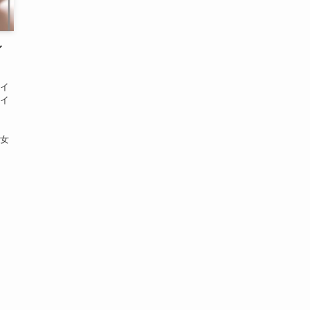
イ
「イ
 イ
、
い女