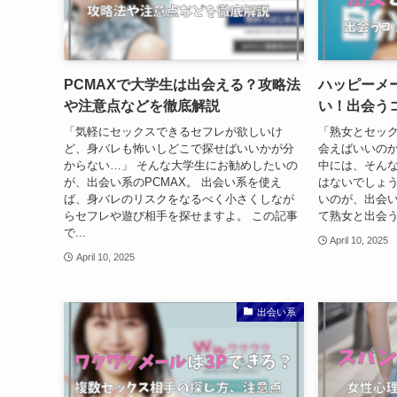
PCMAXで大学生は出会える？攻略法
ハッピーメ
や注意点などを徹底解説
い！出会う
「気軽にセックスできるセフレが欲しいけ
「熟女とセッ
ど、身バレも怖いしどこで探せばいいかが分
会えばいいのか
からない…」 そんな大学生にお勧めしたいの
中には、そん
が、出会い系のPCMAX。 出会い系を使え
はないでしょう
ば、身バレのリスクをなるべく小さくしなが
いのが、出会
らセフレや遊び相手を探せますよ。 この記事
て熟女と出会う
で...
April 10, 2025
April 10, 2025
出会い系