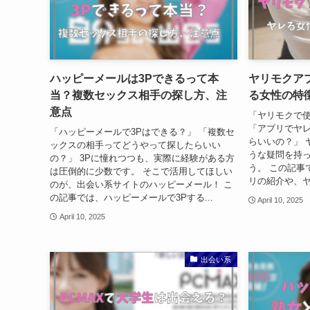
ハッピーメールは3Pできるって本
ヤリモクア
当？複数セックス相手の探し方、注
る女性の特
意点
「ヤリモクで
「アプリでヤ
「ハッピーメールで3Pはできる？」 「複数セ
らいいの？」 
ックスの相手ってどうやって探したらいい
うな疑問を持
の？」 3Pに憧れつつも、実際に経験がある方
う。 この記事
は圧倒的に少数です。 そこで活用してほしい
リの紹介や、ヤ
のが、出会い系サイトのハッピーメール！ こ
の記事では、ハッピーメールで3Pする...
April 10, 2025
April 10, 2025
出会い系