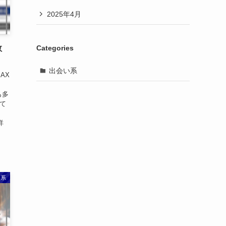
2025年4月
Categories
数
出会い系
AX
も多
て
詳
い系