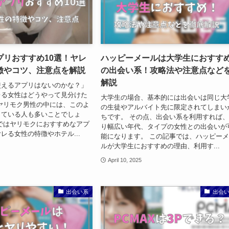
プリおすすめ10選！ヤレ
ハッピーメールは大学生におすす
徴やコツ、注意点を解説
の出会い系！攻略法や注意点など
解説
使えるアプリはないのかな？」
レる女性はどうやって見分けた
大学生の場合、基本的には出会いは同じ大
ヤリモク男性の中には、このよ
の生徒やアルバイト先に限定されてしまい
っている人も多いことでしょ
ちです。 その点、出会い系を利用すれば
ではヤリモクにおすすめなアプ
り幅広い年代、タイプの女性との出会いが
レる女性の特徴やホテル...
能になります。 この記事では、ハッピー
ルが大学生におすすめの理由、利用す...
April 10, 2025
出会い系
出会