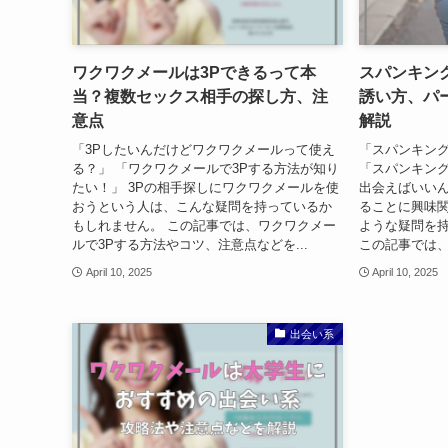
ワクワクメールは3Pできるって本
スパンキン
当？複数セックス相手の探し方、注
誘い方、パ
意点
解説
「3Pしたいんだけどワクワクメールって使え
「スパンキン
る？」 「ワクワクメールで3Pする方法が知り
「スパンキン
たい！」 3Pの相手探しにワクワクメールを使
出会えばいいん
おうという人は、こんな疑問を持っているか
ることに興味
もしれません。 この記事では、ワクワクメー
ような疑問を
ルで3Pする方法やコツ、注意点などを...
この記事では、
April 10, 2025
April 10, 2025
出会い系