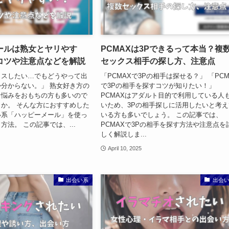
ールは熟女とヤリやす
PCMAXは3Pできるって本当？複
コツや注意点などを解説
セックス相手の探し方、注意点
クスしたい…でもどうやって出
「PCMAXで3Pの相手は探せる？」 「PCM
分からない。」 熟女好き方の
で3Pの相手を探すコツが知りたい！」
な悩みをおもちの方も多いので
PCMAXはアダルト目的で利用している人
か。 そんな方におすすめした
いため、3Pの相手探しに活用したいと考え
い系「ハッピーメール」を使っ
いる方も多いでしょう。 この記事では、
方法。 この記事では、...
PCMAXで3Pの相手を探す方法や注意点を
しく解説しま...
April 10, 2025
出会い系
出会